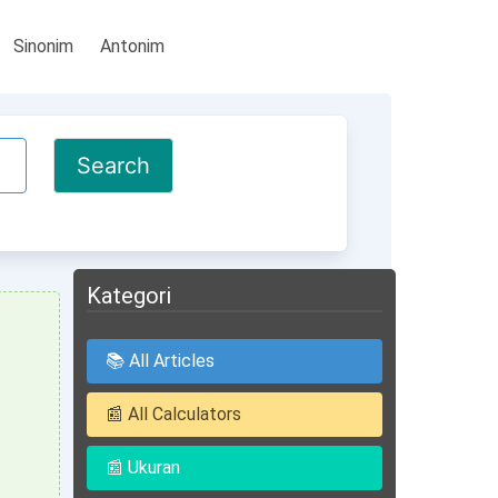
Sinonim
Antonim
Kategori
📚 All Articles
📰 All Calculators
📰 Ukuran