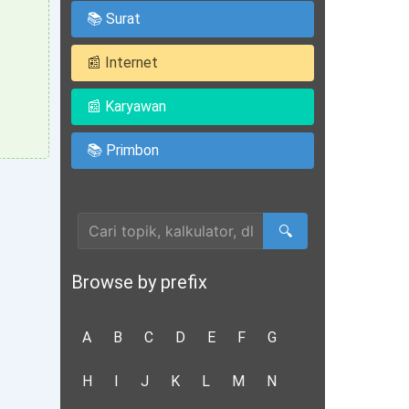
📚 Surat
📰 Internet
📰 Karyawan
📚 Primbon
Cari Artikel
🔍
Browse by prefix
A
B
C
D
E
F
G
H
I
J
K
L
M
N