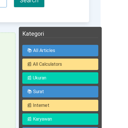
Kategori
📚 All Articles
📰 All Calculators
📰 Ukuran
📚 Surat
📰 Internet
📰 Karyawan