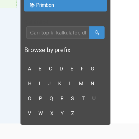
📚 Primbon
Cari Artikel
🔍
Browse by prefix
A
B
C
D
E
F
G
H
I
J
K
L
M
N
O
P
Q
R
S
T
U
V
W
X
Y
Z