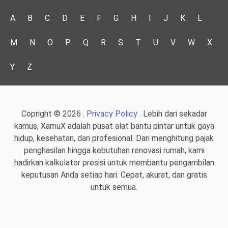
A
B
C
D
E
F
G
H
I
J
K
L
M
N
O
P
Q
R
S
T
U
V
W
X
Y
Z
Copright © 2026 .
Privacy Policy
. Lebih dari sekadar
kamus, XamuX adalah pusat alat bantu pintar untuk gaya
hidup, kesehatan, dan profesional. Dari menghitung pajak
penghasilan hingga kebutuhan renovasi rumah, kami
hadirkan kalkulator presisi untuk membantu pengambilan
keputusan Anda setiap hari. Cepat, akurat, dan gratis
untuk semua.