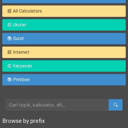
📰 All Calculators
📰 Ukuran
📚 Surat
📰 Internet
📰 Karyawan
📚 Primbon
Cari Artikel
🔍
Browse by prefix