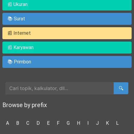
📰 Ukuran
📚 Surat
📰 Internet
📰 Karyawan
📚 Primbon
Cari Artikel
🔍
Browse by prefix
A
B
C
D
E
F
G
H
I
J
K
L