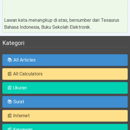
Lawan kata
menangkup
di atas, bersumber dari Tesaurus
Bahasa Indonesia, Buku Sekolah Elektronik.
Kategori
📚 All Articles
📰 All Calculators
📰 Ukuran
📚 Surat
📰 Internet
📰 Karyawan