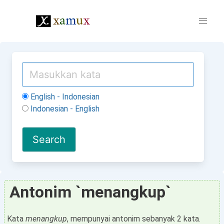
English - Indonesian
Indonesian - English
Antonim `menangkup`
Kata
menangkup
, mempunyai antonim sebanyak 2 kata.