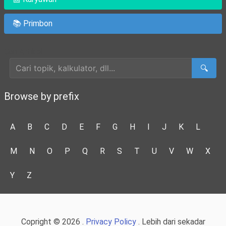
📚 Primbon
Cari Artikel
🔍
Browse by prefix
A
B
C
D
E
F
G
H
I
J
K
L
M
N
O
P
Q
R
S
T
U
V
W
X
Y
Z
Copright © 2026 .
Privacy Policy
. Lebih dari sekadar