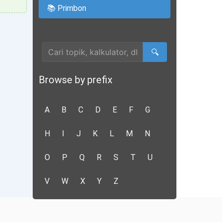
📚 Primbon
Cari Artikel
🔍
Browse by prefix
A
B
C
D
E
F
G
H
I
J
K
L
M
N
O
P
Q
R
S
T
U
V
W
X
Y
Z