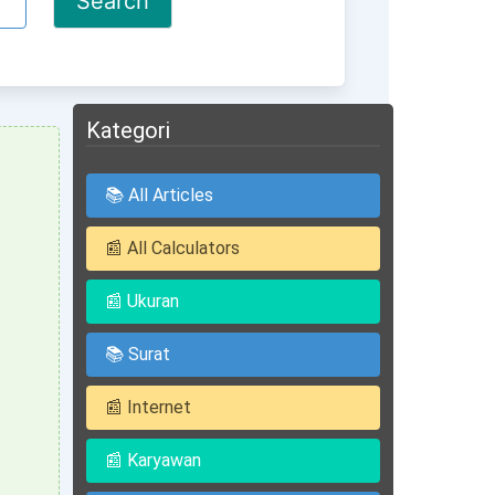
Kategori
📚 All Articles
📰 All Calculators
📰 Ukuran
📚 Surat
📰 Internet
📰 Karyawan