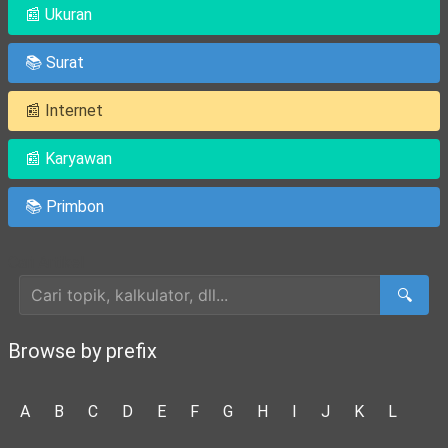
📰 Ukuran
📚 Surat
📰 Internet
📰 Karyawan
📚 Primbon
Cari Artikel
🔍
Browse by prefix
A
B
C
D
E
F
G
H
I
J
K
L