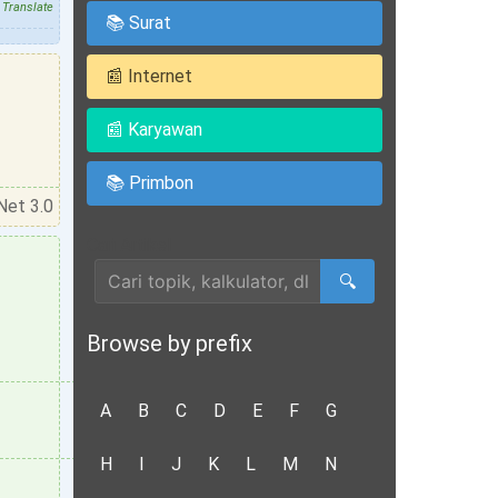
Translate
📚 Surat
📰 Internet
📰 Karyawan
📚 Primbon
Net 3.0
Cari Artikel
🔍
Browse by prefix
A
B
C
D
E
F
G
H
I
J
K
L
M
N