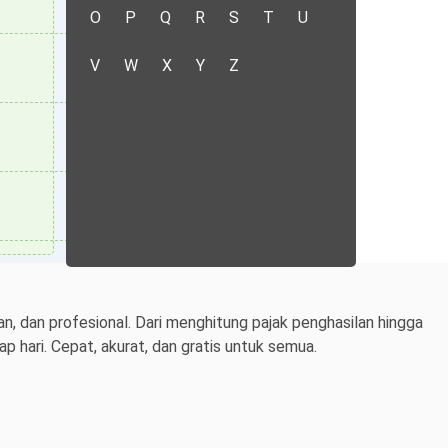
O
P
Q
R
S
T
U
V
W
X
Y
Z
n, dan profesional. Dari menghitung pajak penghasilan hingga
 hari. Cepat, akurat, dan gratis untuk semua.