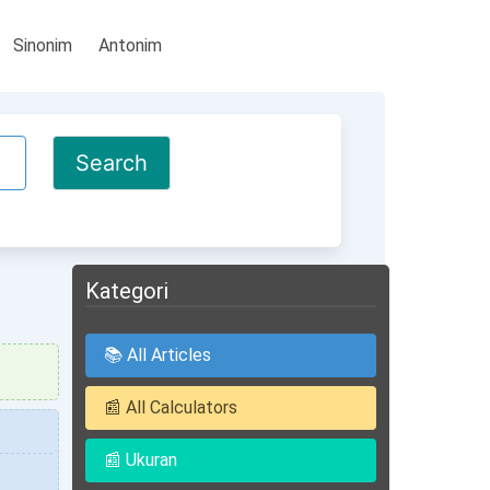
Sinonim
Antonim
Kategori
📚 All Articles
📰 All Calculators
📰 Ukuran