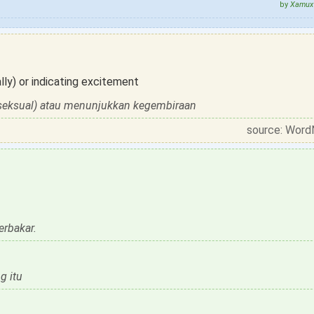
by
Xamux 
lly) or indicating excitement
seksual) atau menunjukkan kegembiraan
source: Word
erbakar.
g itu