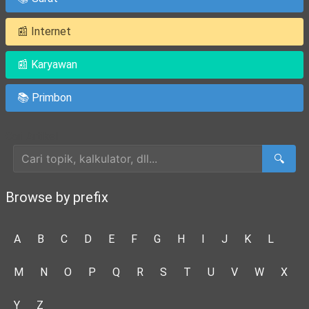
📰 Internet
📰 Karyawan
📚 Primbon
Cari Artikel
🔍
Browse by prefix
A
B
C
D
E
F
G
H
I
J
K
L
M
N
O
P
Q
R
S
T
U
V
W
X
Y
Z