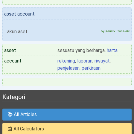
asset account
akun aset
by
Xamux Translate
asset
sesuatu yang berharga,
harta
account
rekening
,
laporan
,
riwayat
,
penjelasan
,
perkiraan
Kategori
📚 All Articles
📰 All Calculators