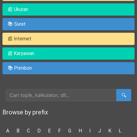
📰 Ukuran
📚 Surat
📰 Internet
📰 Karyawan
📚 Primbon
Cari Artikel
🔍
Browse by prefix
A
B
C
D
E
F
G
H
I
J
K
L