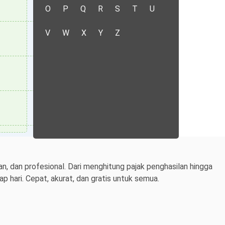
O
P
Q
R
S
T
U
V
W
X
Y
Z
n, dan profesional. Dari menghitung pajak penghasilan hingga
 hari. Cepat, akurat, dan gratis untuk semua.