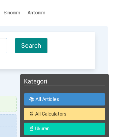
Sinonim
Antonim
Kategori
📚 All Articles
📰 All Calculators
📰 Ukuran