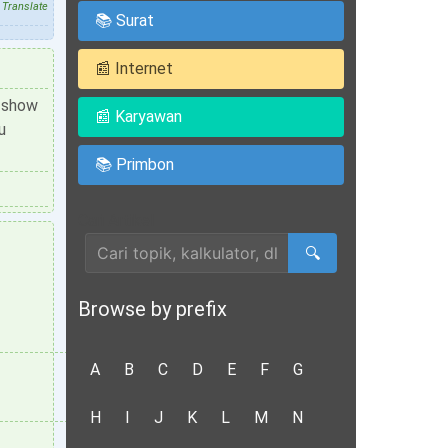
Translate
📚 Surat
📰 Internet
. show
📰 Karyawan
u
📚 Primbon
Cari Artikel
🔍
Browse by prefix
A
B
C
D
E
F
G
H
I
J
K
L
M
N