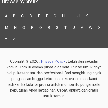
Browse by prefix
A
B
C
D
E
F
G
H
I
J
K
L
M
N
O
P
Q
R
S
T
U
V
W
X
Y
Z
Copright © 2026 .
Privacy Policy
. Lebih dari sekadar
kamus, XamuX adalah pusat alat bantu pintar untuk gaya
hidup, kesehatan, dan profesional. Dari menghitung pajak
penghasilan hingga kebutuhan renovasi rumah, kami
hadirkan kalkulator presisi untuk membantu pengambilan
keputusan Anda setiap hari. Cepat, akurat, dan gratis
untuk semua.