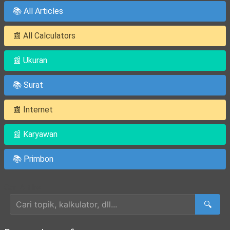
📚 All Articles
📰 All Calculators
📰 Ukuran
📚 Surat
📰 Internet
📰 Karyawan
📚 Primbon
Cari Artikel
🔍