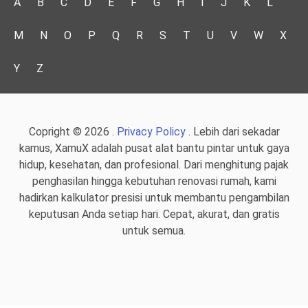
A
B
C
D
E
F
G
H
I
J
K
L
M
N
O
P
Q
R
S
T
U
V
W
X
Y
Z
Copright © 2026 .
Privacy Policy
. Lebih dari sekadar
kamus, XamuX adalah pusat alat bantu pintar untuk gaya
hidup, kesehatan, dan profesional. Dari menghitung pajak
penghasilan hingga kebutuhan renovasi rumah, kami
hadirkan kalkulator presisi untuk membantu pengambilan
keputusan Anda setiap hari. Cepat, akurat, dan gratis
untuk semua.