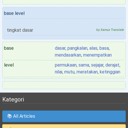
base level
tingkat dasar
by
Xamux Translate
base
dasar
,
pangkalan
,
alas
,
basa
,
mendasarkan
,
menempatkan
level
permukaan
,
sama
,
sejajar
,
derajat
,
nilai
,
mutu
,
meratakan
,
ketinggian
Kategori
📚 All Articles