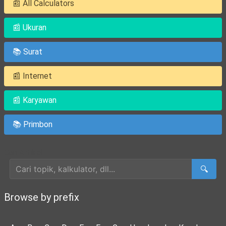
📰 All Calculators
📰 Ukuran
📚 Surat
📰 Internet
📰 Karyawan
📚 Primbon
Cari Artikel
🔍
Browse by prefix