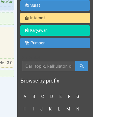
Translate
📚 Surat
📰 Internet
📰 Karyawan
📚 Primbon
Cari Artikel
Net 3.0
🔍
Browse by prefix
A
B
C
D
E
F
G
H
I
J
K
L
M
N