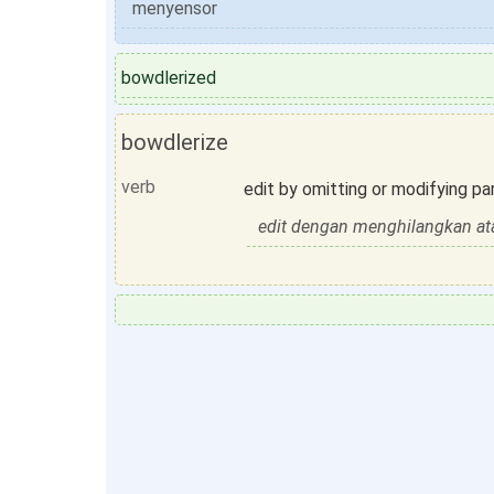
menyensor
bowdlerized
bowdlerize
verb
edit by omitting or modifying pa
edit dengan menghilangkan at