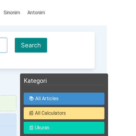
Sinonim
Antonim
Kategori
📚 All Articles
📰 All Calculators
📰 Ukuran