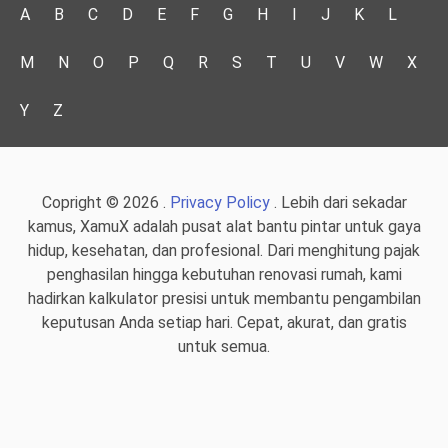
A
B
C
D
E
F
G
H
I
J
K
L
M
N
O
P
Q
R
S
T
U
V
W
X
Y
Z
Copright © 2026 .
Privacy Policy
. Lebih dari sekadar
kamus, XamuX adalah pusat alat bantu pintar untuk gaya
hidup, kesehatan, dan profesional. Dari menghitung pajak
penghasilan hingga kebutuhan renovasi rumah, kami
hadirkan kalkulator presisi untuk membantu pengambilan
keputusan Anda setiap hari. Cepat, akurat, dan gratis
untuk semua.