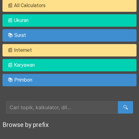
📰 All Calculators
📰 Ukuran
📚 Surat
📰 Internet
📰 Karyawan
📚 Primbon
Cari Artikel
🔍
Browse by prefix