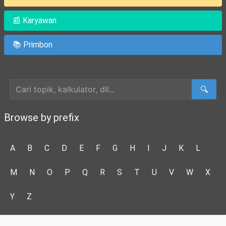
📰 Karyawan
📚 Primbon
Cari Artikel
🔍
Browse by prefix
A
B
C
D
E
F
G
H
I
J
K
L
M
N
O
P
Q
R
S
T
U
V
W
X
Y
Z