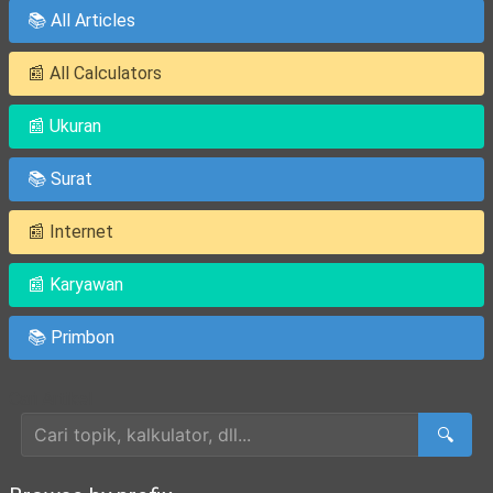
📚 All Articles
📰 All Calculators
📰 Ukuran
📚 Surat
📰 Internet
📰 Karyawan
📚 Primbon
Cari Artikel
🔍