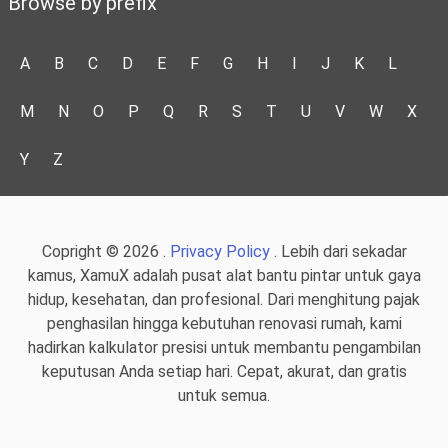
Browse by prefix
A
B
C
D
E
F
G
H
I
J
K
L
M
N
O
P
Q
R
S
T
U
V
W
X
Y
Z
Copright © 2026 .
Privacy Policy
. Lebih dari sekadar
kamus, XamuX adalah pusat alat bantu pintar untuk gaya
hidup, kesehatan, dan profesional. Dari menghitung pajak
penghasilan hingga kebutuhan renovasi rumah, kami
hadirkan kalkulator presisi untuk membantu pengambilan
keputusan Anda setiap hari. Cepat, akurat, dan gratis
untuk semua.