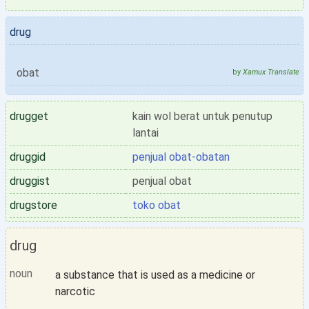
drug
obat
by
Xamux Translate
drugget
kain wol berat untuk penutup
lantai
druggid
penjual obat-obatan
druggist
penjual obat
drugstore
toko obat
drug
noun
a substance that is used as a medicine or
narcotic