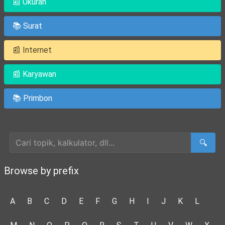
📰 Ukuran
📚 Surat
📰 Internet
📰 Karyawan
📚 Primbon
Cari Artikel
🔍
Browse by prefix
A
B
C
D
E
F
G
H
I
J
K
L