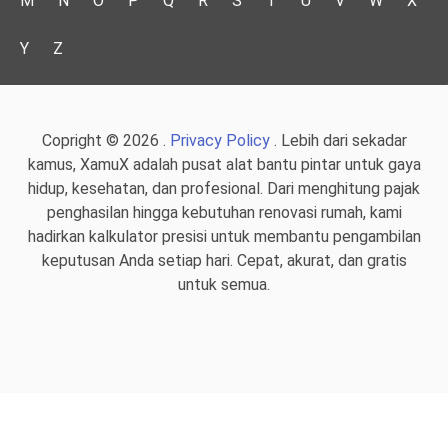
M
N
O
P
Q
R
S
T
U
V
W
X
Y
Z
Copright © 2026 .
Privacy Policy
. Lebih dari sekadar
kamus, XamuX adalah pusat alat bantu pintar untuk gaya
hidup, kesehatan, dan profesional. Dari menghitung pajak
penghasilan hingga kebutuhan renovasi rumah, kami
hadirkan kalkulator presisi untuk membantu pengambilan
keputusan Anda setiap hari. Cepat, akurat, dan gratis
untuk semua.