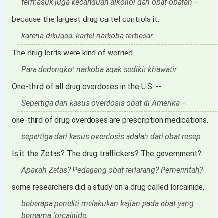
termasuk juga kecanduan alkohol dan obat-obatan --
because the largest drug cartel controls it.
karena dikuasai kartel narkoba terbesar.
The drug lords were kind of worried
Para dedengkot narkoba agak sedikit khawatir
One-third of all drug overdoses in the U.S. --
Sepertiga dari kasus overdosis obat di Amerika --
one-third of drug overdoses are prescription medications.
sepertiga dari kasus overdosis adalah dari obat resep.
Is it the Zetas? The drug traffickers? The government?
Apakah Zetas? Pedagang obat terlarang? Pemerintah?
some researchers did a study on a drug called lorcainide,
beberapa peneliti melakukan kajian pada obat yang
bernama lorcainide,