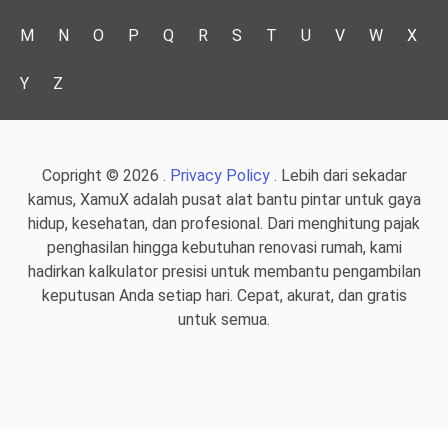
M
N
O
P
Q
R
S
T
U
V
W
X
Y
Z
Copright © 2026 .
Privacy Policy
. Lebih dari sekadar
kamus, XamuX adalah pusat alat bantu pintar untuk gaya
hidup, kesehatan, dan profesional. Dari menghitung pajak
penghasilan hingga kebutuhan renovasi rumah, kami
hadirkan kalkulator presisi untuk membantu pengambilan
keputusan Anda setiap hari. Cepat, akurat, dan gratis
untuk semua.