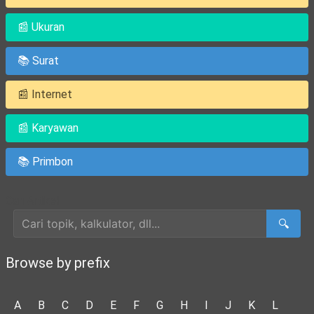
📰 Ukuran
📚 Surat
📰 Internet
📰 Karyawan
📚 Primbon
Cari Artikel
🔍
Browse by prefix
A
B
C
D
E
F
G
H
I
J
K
L