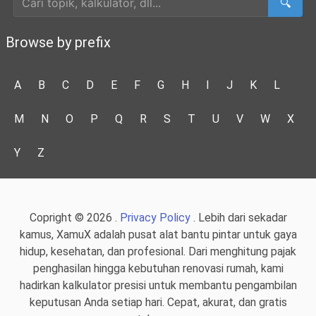
🔍
Browse by prefix
A
B
C
D
E
F
G
H
I
J
K
L
M
N
O
P
Q
R
S
T
U
V
W
X
Y
Z
Copright © 2026 .
Privacy Policy
. Lebih dari sekadar
kamus, XamuX adalah pusat alat bantu pintar untuk gaya
hidup, kesehatan, dan profesional. Dari menghitung pajak
penghasilan hingga kebutuhan renovasi rumah, kami
hadirkan kalkulator presisi untuk membantu pengambilan
keputusan Anda setiap hari. Cepat, akurat, dan gratis