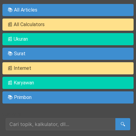
📚 All Articles
📰 All Calculators
📰 Ukuran
📚 Surat
📰 Internet
📰 Karyawan
📚 Primbon
Cari Artikel
🔍