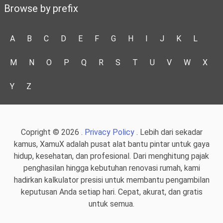
Browse by prefix
A
B
C
D
E
F
G
H
I
J
K
L
M
N
O
P
Q
R
S
T
U
V
W
X
Y
Z
Copright © 2026 .
Privacy Policy
. Lebih dari sekadar
kamus, XamuX adalah pusat alat bantu pintar untuk gaya
hidup, kesehatan, dan profesional. Dari menghitung pajak
penghasilan hingga kebutuhan renovasi rumah, kami
hadirkan kalkulator presisi untuk membantu pengambilan
keputusan Anda setiap hari. Cepat, akurat, dan gratis
untuk semua.