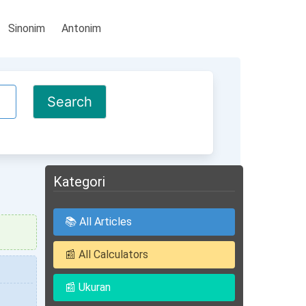
Sinonim
Antonim
Kategori
📚 All Articles
📰 All Calculators
📰 Ukuran