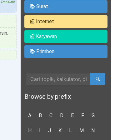
Translate
📚 Surat
📰 Internet
sin. -
📰 Karyawan
📚 Primbon
Cari Artikel
🔍
Browse by prefix
A
B
C
D
E
F
G
H
I
J
K
L
M
N