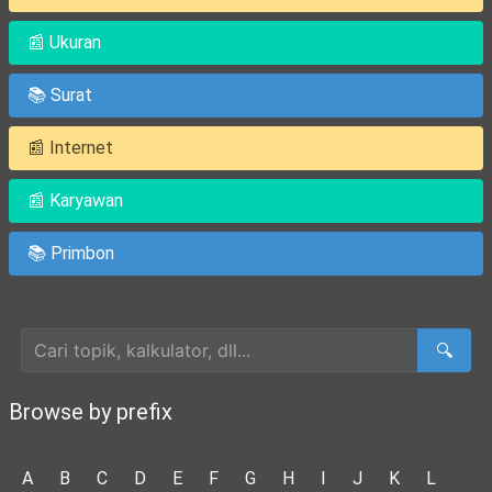
📰 Ukuran
📚 Surat
📰 Internet
📰 Karyawan
📚 Primbon
Cari Artikel
🔍
Browse by prefix
A
B
C
D
E
F
G
H
I
J
K
L