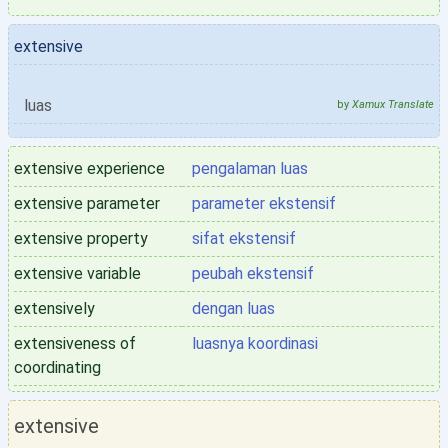
extensive
luas
by
Xamux Translate
extensive experience
pengalaman luas
extensive parameter
parameter ekstensif
extensive property
sifat ekstensif
extensive variable
peubah ekstensif
extensively
dengan luas
extensiveness of
luasnya koordinasi
coordinating
extensive