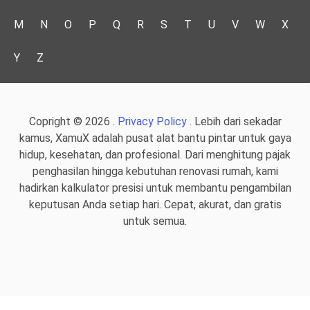
M
N
O
P
Q
R
S
T
U
V
W
X
Y
Z
Copright © 2026 .
Privacy Policy
. Lebih dari sekadar
kamus, XamuX adalah pusat alat bantu pintar untuk gaya
hidup, kesehatan, dan profesional. Dari menghitung pajak
penghasilan hingga kebutuhan renovasi rumah, kami
hadirkan kalkulator presisi untuk membantu pengambilan
keputusan Anda setiap hari. Cepat, akurat, dan gratis
untuk semua.