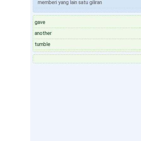
memberi yang lain satu giliran
gave
another
tumble