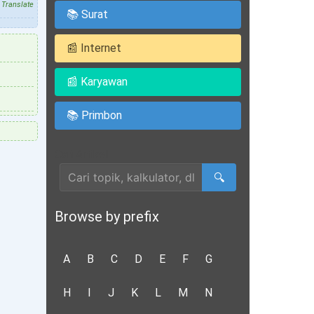
Translate
📚 Surat
📰 Internet
📰 Karyawan
📚 Primbon
Cari Artikel
🔍
Browse by prefix
A
B
C
D
E
F
G
H
I
J
K
L
M
N