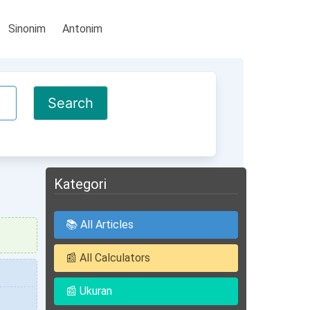
Sinonim
Antonim
Kategori
📚 All Articles
📰 All Calculators
📰 Ukuran