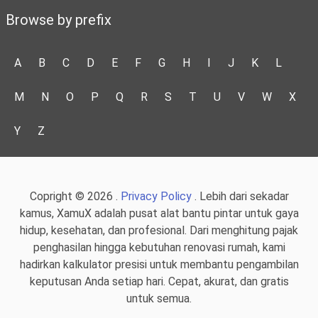
Browse by prefix
A
B
C
D
E
F
G
H
I
J
K
L
M
N
O
P
Q
R
S
T
U
V
W
X
Y
Z
Copright © 2026 .
Privacy Policy
. Lebih dari sekadar
kamus, XamuX adalah pusat alat bantu pintar untuk gaya
hidup, kesehatan, dan profesional. Dari menghitung pajak
penghasilan hingga kebutuhan renovasi rumah, kami
hadirkan kalkulator presisi untuk membantu pengambilan
keputusan Anda setiap hari. Cepat, akurat, dan gratis
untuk semua.