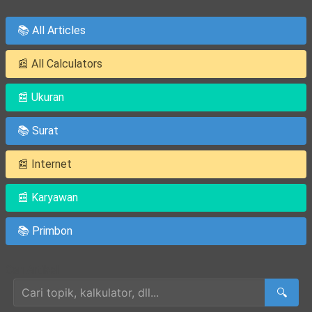
📚 All Articles
📰 All Calculators
📰 Ukuran
📚 Surat
📰 Internet
📰 Karyawan
📚 Primbon
Cari Artikel
🔍