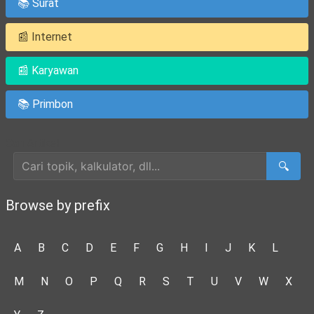
📚 Surat
📰 Internet
📰 Karyawan
📚 Primbon
Cari Artikel
🔍
Browse by prefix
A
B
C
D
E
F
G
H
I
J
K
L
M
N
O
P
Q
R
S
T
U
V
W
X