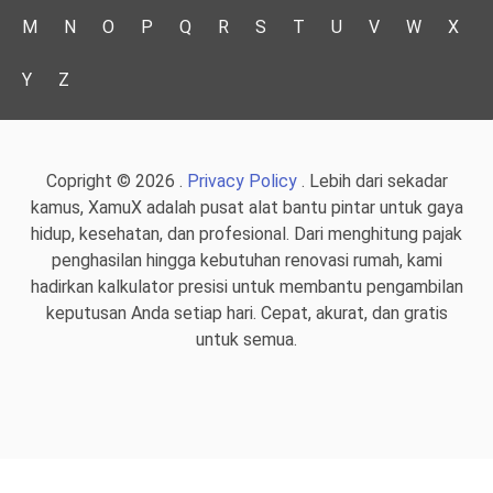
M
N
O
P
Q
R
S
T
U
V
W
X
Y
Z
Copright © 2026 .
Privacy Policy
. Lebih dari sekadar
kamus, XamuX adalah pusat alat bantu pintar untuk gaya
hidup, kesehatan, dan profesional. Dari menghitung pajak
penghasilan hingga kebutuhan renovasi rumah, kami
hadirkan kalkulator presisi untuk membantu pengambilan
keputusan Anda setiap hari. Cepat, akurat, dan gratis
untuk semua.