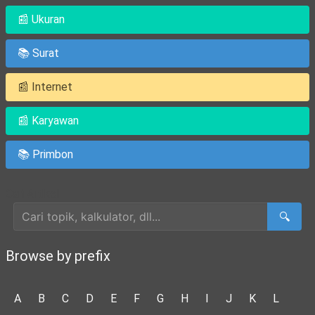
📰 Ukuran
📚 Surat
📰 Internet
📰 Karyawan
📚 Primbon
Cari Artikel
🔍
Browse by prefix
A
B
C
D
E
F
G
H
I
J
K
L