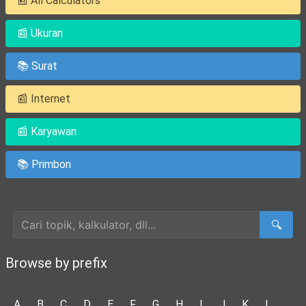
📰 All Calculators
📰 Ukuran
📚 Surat
📰 Internet
📰 Karyawan
📚 Primbon
Cari Artikel
🔍
Browse by prefix
A
B
C
D
E
F
G
H
I
J
K
L