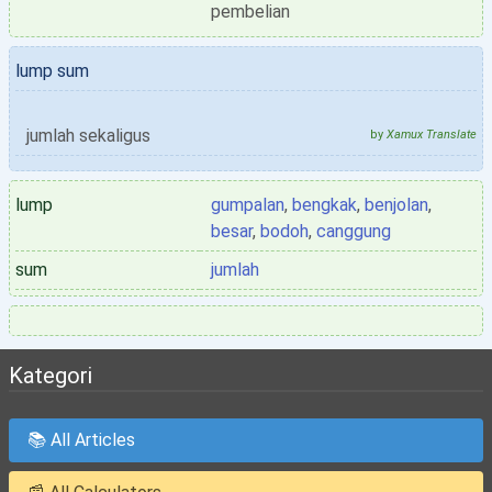
pembelian
lump sum
jumlah sekaligus
by
Xamux Translate
lump
gumpalan
,
bengkak
,
benjolan
,
besar
,
bodoh
,
canggung
sum
jumlah
Kategori
📚 All Articles