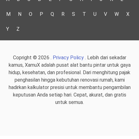
M
N
O
P
Q
R
S
T
U
V
W
X
Y
Z
Copright © 2026 .
Privacy Policy
. Lebih dari sekadar
kamus, XamuX adalah pusat alat bantu pintar untuk gaya
hidup, kesehatan, dan profesional. Dari menghitung pajak
penghasilan hingga kebutuhan renovasi rumah, kami
hadirkan kalkulator presisi untuk membantu pengambilan
keputusan Anda setiap hari. Cepat, akurat, dan gratis
untuk semua.