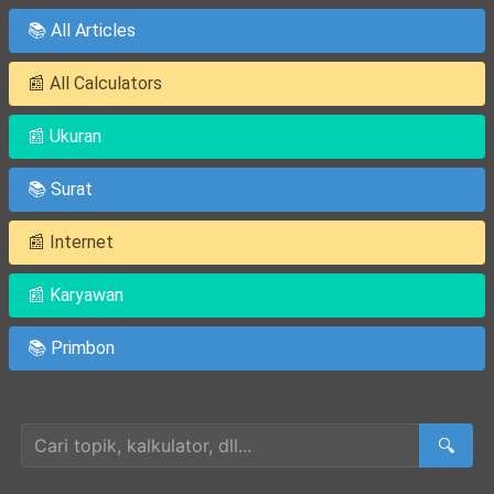
📚 All Articles
📰 All Calculators
📰 Ukuran
📚 Surat
📰 Internet
📰 Karyawan
📚 Primbon
Cari Artikel
🔍