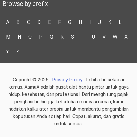
Browse by prefix
A
B
C
D
E
F
G
H
I
J
K
L
M
N
O
P
Q
R
S
T
U
V
W
X
Y
Z
Copright © 2026 .
Privacy Policy
. Lebih dari sekadar
kamus, XamuX adalah pusat alat bantu pintar untuk gaya
hidup, kesehatan, dan profesional. Dari menghitung pajak
penghasilan hingga kebutuhan renovasi rumah, kami
hadirkan kalkulator presisi untuk membantu pengambilan
keputusan Anda setiap hari. Cepat, akurat, dan gratis
untuk semua.