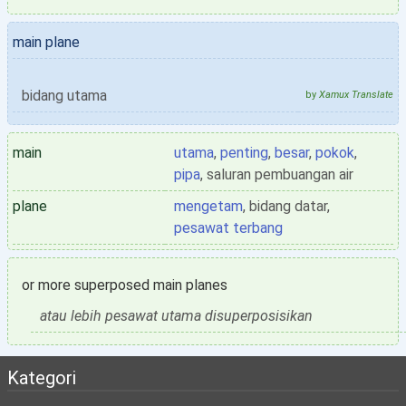
main plane
bidang utama
by
Xamux Translate
main
utama
,
penting
,
besar
,
pokok
,
pipa
, saluran pembuangan air
plane
mengetam
, bidang datar,
pesawat terbang
or more superposed main planes
atau lebih pesawat utama disuperposisikan
Kategori