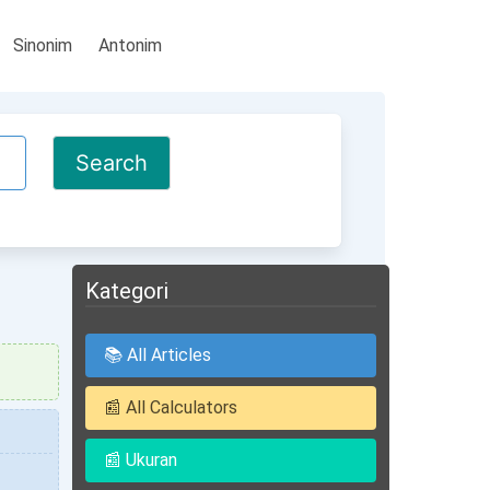
Sinonim
Antonim
Kategori
📚 All Articles
📰 All Calculators
📰 Ukuran