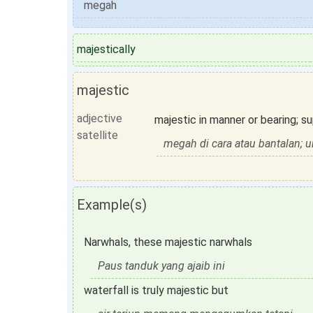
megah
majestically
majestic
adjective
majestic in manner or bearing; 
satellite
megah di cara atau bantalan; 
Example(s)
Narwhals, these majestic narwhals
Paus tanduk yang ajaib ini
waterfall is truly majestic but