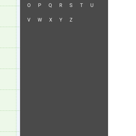
O
P
Q
R
S
T
U
V
W
X
Y
Z