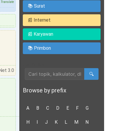
Translate
📚 Surat
📰 Internet
📰 Karyawan
📚 Primbon
Cari Artikel
Net 3.0
🔍
Browse by prefix
A
B
C
D
E
F
G
H
I
J
K
L
M
N