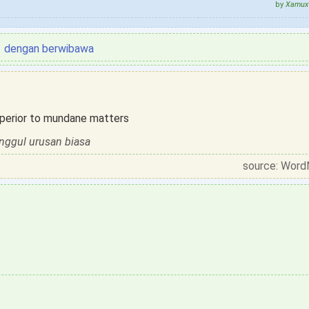
by
Xamux 
dengan berwibawa
superior to mundane matters
unggul urusan biasa
source: Word