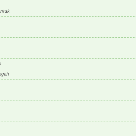
ntuk
c
egah