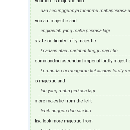
your lord is majestic and
dan sesungguhnya tuhanmu mahaperkasa u
you are majestic and
engkaulah yang maha perkasa lagi
state or dignity lofty majestic
keadaan atau martabat tinggi majestic
commanding ascendant imperial lordly majesti
komandan berpengaruh kekaisaran lordly m
is majestic and
lah yang maha perkasa lagi
more majestic from the left
lebih anggun dari sisi kiri
lisa look more majestic from