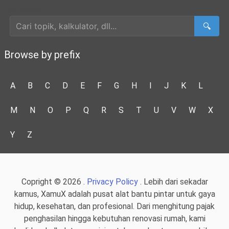
Cari Artikel
🔍
Browse by prefix
A
B
C
D
E
F
G
H
I
J
K
L
M
N
O
P
Q
R
S
T
U
V
W
X
Y
Z
Copright © 2026 .
Privacy Policy
. Lebih dari sekadar
kamus, XamuX adalah pusat alat bantu pintar untuk gaya
hidup, kesehatan, dan profesional. Dari menghitung pajak
penghasilan hingga kebutuhan renovasi rumah, kami