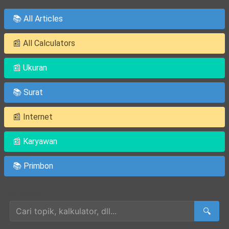
📚 All Articles
📰 All Calculators
📰 Ukuran
📚 Surat
📰 Internet
📰 Karyawan
📚 Primbon
Cari Artikel
🔍