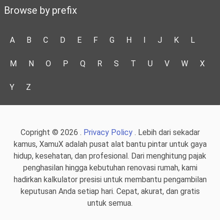
Browse by prefix
A
B
C
D
E
F
G
H
I
J
K
L
M
N
O
P
Q
R
S
T
U
V
W
X
Y
Z
Copright © 2026 .
Privacy Policy
. Lebih dari sekadar
kamus, XamuX adalah pusat alat bantu pintar untuk gaya
hidup, kesehatan, dan profesional. Dari menghitung pajak
penghasilan hingga kebutuhan renovasi rumah, kami
hadirkan kalkulator presisi untuk membantu pengambilan
keputusan Anda setiap hari. Cepat, akurat, dan gratis
untuk semua.