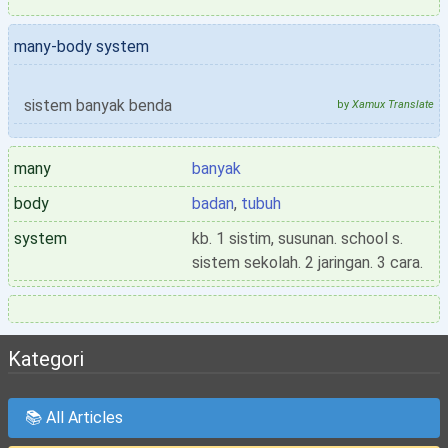
many-body system
sistem banyak benda
by
Xamux Translate
many
banyak
body
badan
,
tubuh
system
kb. 1 sistim, susunan. school s.
sistem sekolah. 2 jaringan. 3 cara.
Kategori
📚 All Articles