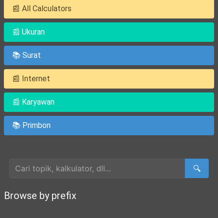
📰 All Calculators
📰 Ukuran
📚 Surat
📰 Internet
📰 Karyawan
📚 Primbon
Cari Artikel
🔍
Browse by prefix