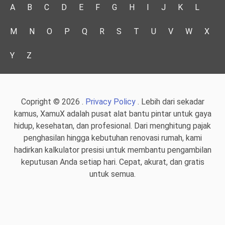
A
B
C
D
E
F
G
H
I
J
K
L
M
N
O
P
Q
R
S
T
U
V
W
X
Y
Z
Copright © 2026 .
Privacy Policy
. Lebih dari sekadar
kamus, XamuX adalah pusat alat bantu pintar untuk gaya
hidup, kesehatan, dan profesional. Dari menghitung pajak
penghasilan hingga kebutuhan renovasi rumah, kami
hadirkan kalkulator presisi untuk membantu pengambilan
keputusan Anda setiap hari. Cepat, akurat, dan gratis
untuk semua.