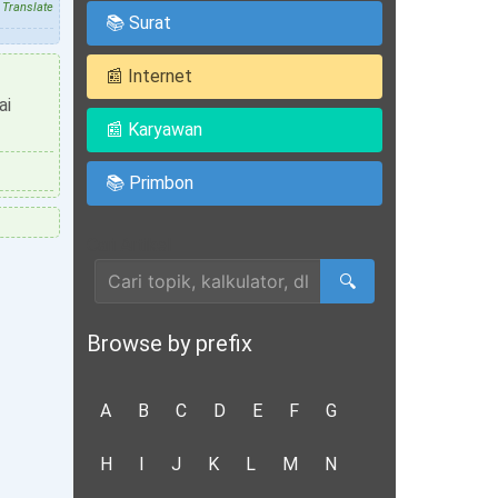
Translate
📚 Surat
📰 Internet
ai
📰 Karyawan
📚 Primbon
Cari Artikel
🔍
Browse by prefix
A
B
C
D
E
F
G
H
I
J
K
L
M
N