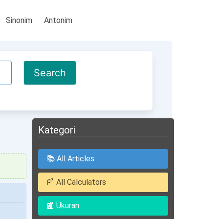
Sinonim
Antonim
Kategori
📚 All Articles
📰 All Calculators
📰 Ukuran