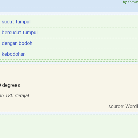
by
Xamux 
sudut tumpul
bersudut tumpul
dengan bodoh
kebodohan
0 degrees
an 180 derajat
source: Word