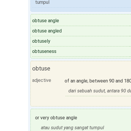
tumpul
obtuse angle
obtuse angled
obtusely
obtuseness
obtuse
adjective
of an angle; between 90 and 18
dari sebuah sudut, antara 90 d
or very obtuse angle
atau sudut yang sangat tumpul