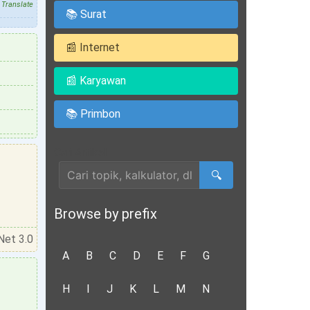
Translate
📚 Surat
📰 Internet
📰 Karyawan
📚 Primbon
Cari Artikel
🔍
Browse by prefix
Net 3.0
A
B
C
D
E
F
G
H
I
J
K
L
M
N