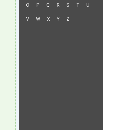
O
P
Q
R
S
T
U
V
W
X
Y
Z