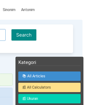
Sinonim
Antonim
Kategori
📚 All Articles
📰 All Calculators
📰 Ukuran