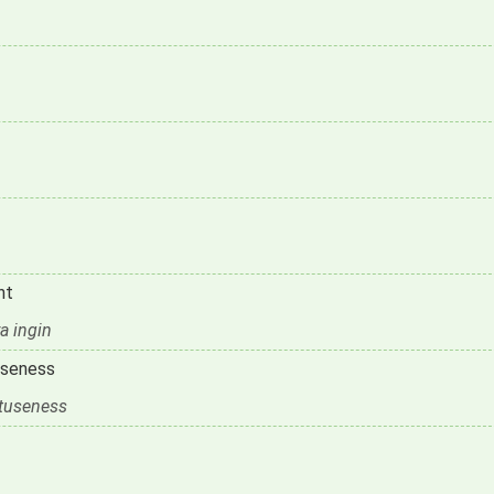
nt
a ingin
useness
btuseness