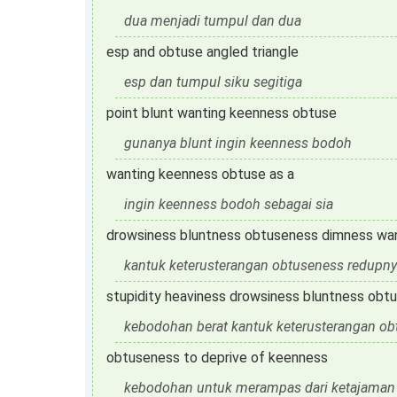
dua menjadi tumpul dan dua
esp and obtuse angled triangle
esp dan tumpul siku segitiga
point blunt wanting keenness obtuse
gunanya blunt ingin keenness bodoh
wanting keenness obtuse as a
ingin keenness bodoh sebagai sia
drowsiness bluntness obtuseness dimness wa
kantuk keterusterangan obtuseness redupny
stupidity heaviness drowsiness bluntness obt
kebodohan berat kantuk keterusterangan o
obtuseness to deprive of keenness
kebodohan untuk merampas dari ketajaman