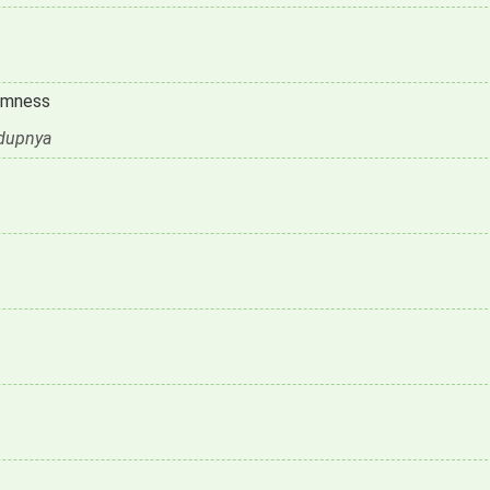
dimness
edupnya