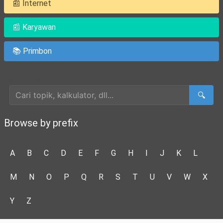
📰 Internet
📰 Karyawan
📚 Primbon
Cari Artikel
🔍
Browse by prefix
A
B
C
D
E
F
G
H
I
J
K
L
M
N
O
P
Q
R
S
T
U
V
W
X
Y
Z