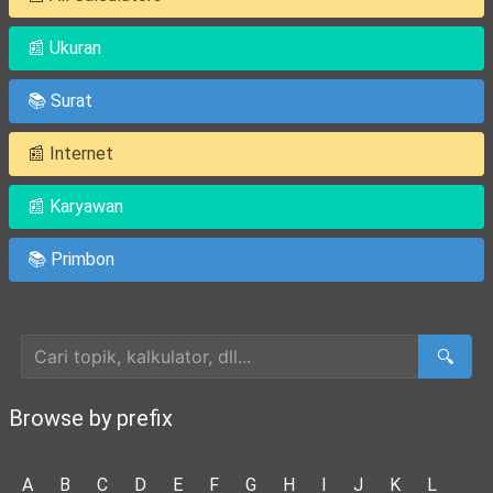
📰 Ukuran
📚 Surat
📰 Internet
📰 Karyawan
📚 Primbon
Cari Artikel
🔍
Browse by prefix
A
B
C
D
E
F
G
H
I
J
K
L