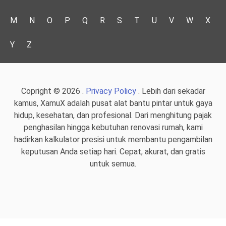
M
N
O
P
Q
R
S
T
U
V
W
X
Y
Z
Copright © 2026 .
Privacy Policy
. Lebih dari sekadar
kamus, XamuX adalah pusat alat bantu pintar untuk gaya
hidup, kesehatan, dan profesional. Dari menghitung pajak
penghasilan hingga kebutuhan renovasi rumah, kami
hadirkan kalkulator presisi untuk membantu pengambilan
keputusan Anda setiap hari. Cepat, akurat, dan gratis
untuk semua.