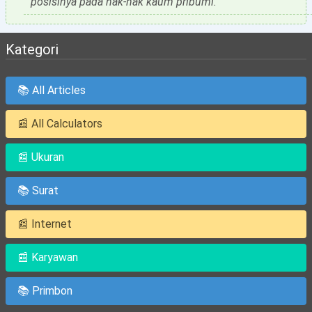
posisinya pada hak-hak kaum pribumi.
Kategori
📚 All Articles
📰 All Calculators
📰 Ukuran
📚 Surat
📰 Internet
📰 Karyawan
📚 Primbon