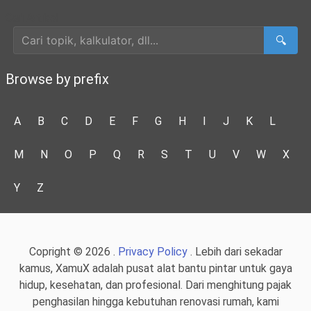
Cari Artikel
🔍
Browse by prefix
A
B
C
D
E
F
G
H
I
J
K
L
M
N
O
P
Q
R
S
T
U
V
W
X
Y
Z
Copright © 2026 .
Privacy Policy
. Lebih dari sekadar
kamus, XamuX adalah pusat alat bantu pintar untuk gaya
hidup, kesehatan, dan profesional. Dari menghitung pajak
penghasilan hingga kebutuhan renovasi rumah, kami