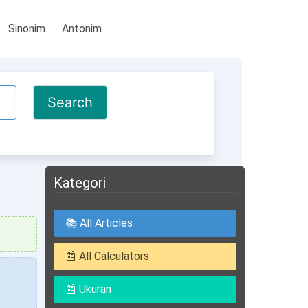
Sinonim
Antonim
Kategori
📚 All Articles
📰 All Calculators
📰 Ukuran