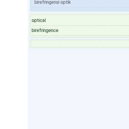
birefringensi optik
optical
birefringence