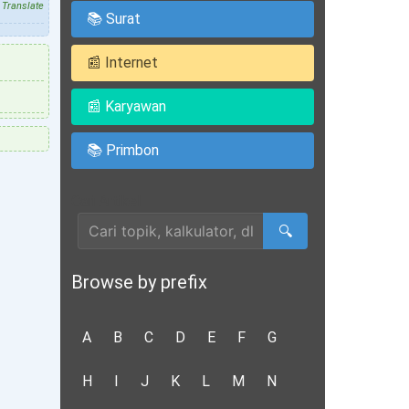
Translate
📚 Surat
📰 Internet
📰 Karyawan
📚 Primbon
Cari Artikel
🔍
Browse by prefix
A
B
C
D
E
F
G
H
I
J
K
L
M
N