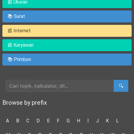
📰 Ukuran
📚 Surat
📰 Internet
📰 Karyawan
📚 Primbon
Cari Artikel
🔍
Browse by prefix
A
B
C
D
E
F
G
H
I
J
K
L