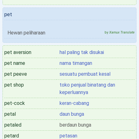
pet
Hewan peliharaan
by
Xamux Translate
pet aversion
hal paling tak disukai
pet name
nama timangan
pet peeve
sesuatu pembuat kesal
pet shop
toko penjual binatang dan
keperluannya
pet-cock
keran-cabang
petal
daun bunga
petaled
berdaun bunga
petard
petasan