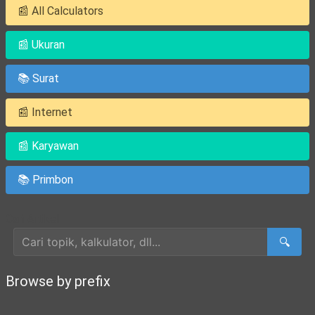
📰 All Calculators
📰 Ukuran
📚 Surat
📰 Internet
📰 Karyawan
📚 Primbon
Cari Artikel
🔍
Browse by prefix