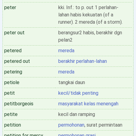
peter
kki. Inf.: to p. out 1 perlahan-
lahan habis kekuatan (of a
runner). 2 mereda (of a storm).
peter out
berangsur2 habis, berakhir dgn
pelan2
petered
mereda
petered out
berakhir perlahan-lahan
petering
mereda
petiole
tangkai daun
petit
kecil/tidak penting
petitborgeois
masyarakat kelas menengah
petite
kecil dan ramping
petition
permohonan
, surat permintaan
petition for mercy
permohonan grasi