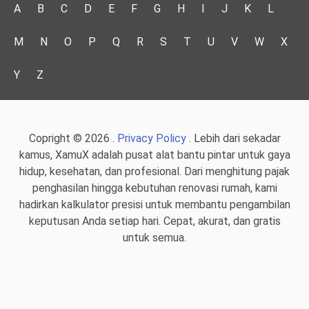
A
B
C
D
E
F
G
H
I
J
K
L
M
N
O
P
Q
R
S
T
U
V
W
X
Y
Z
Copright © 2026 .
Privacy Policy
. Lebih dari sekadar
kamus, XamuX adalah pusat alat bantu pintar untuk gaya
hidup, kesehatan, dan profesional. Dari menghitung pajak
penghasilan hingga kebutuhan renovasi rumah, kami
hadirkan kalkulator presisi untuk membantu pengambilan
keputusan Anda setiap hari. Cepat, akurat, dan gratis
untuk semua.