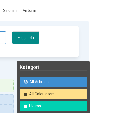
Sinonim
Antonim
Kategori
📚 All Articles
📰 All Calculators
📰 Ukuran