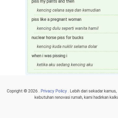
piss my pants and then
kencing celana saya dan kemudian
piss like a pregnant woman
kencing dulu seperti wanita hamil
nuclear horse piss for bucks
kencing kuda nuklir selama dolar
when i was pissing i
ketika aku sedang kencing aku
Copright © 2026 .
Privacy Policy
. Lebih dari sekadar kamus,
kebutuhan renovasi rumah, kami hadirkan kalk