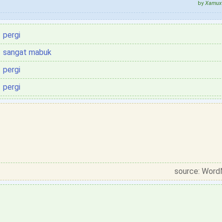
by
Xamux 
pergi
sangat mabuk
pergi
pergi
source: Word