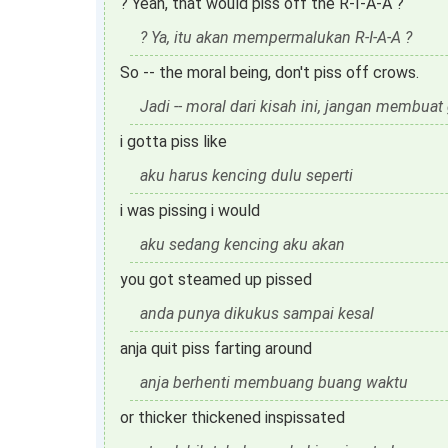
? Yeah, that would piss off the R-I-A-A ?
? Ya, itu akan mempermalukan R-I-A-A ?
So -- the moral being, don't piss off crows.
Jadi -- moral dari kisah ini, jangan membuat
i gotta piss like
aku harus kencing dulu seperti
i was pissing i would
aku sedang kencing aku akan
you got steamed up pissed
anda punya dikukus sampai kesal
anja quit piss farting around
anja berhenti membuang buang waktu
or thicker thickened inspissated