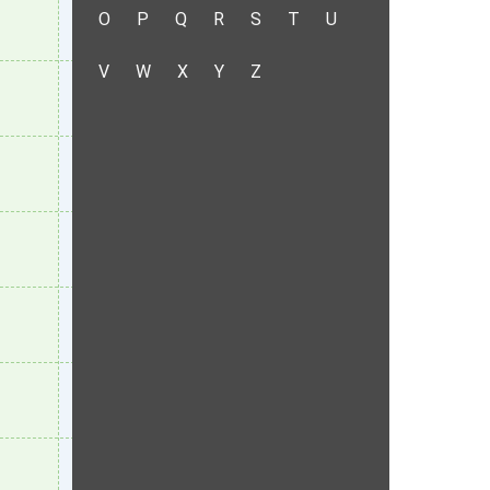
O
P
Q
R
S
T
U
V
W
X
Y
Z