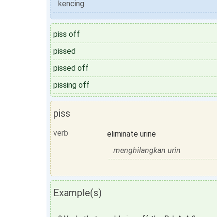
kencing
piss off
pissed
pissed off
pissing off
piss
verb
eliminate urine
menghilangkan urin
Example(s)