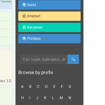
Translate
📚 Surat
📰 Internet
📰 Karyawan
📚 Primbon
Cari Artikel
🔍
Browse by prefix
Net 3.0
A
B
C
D
E
F
G
H
I
J
K
L
M
N