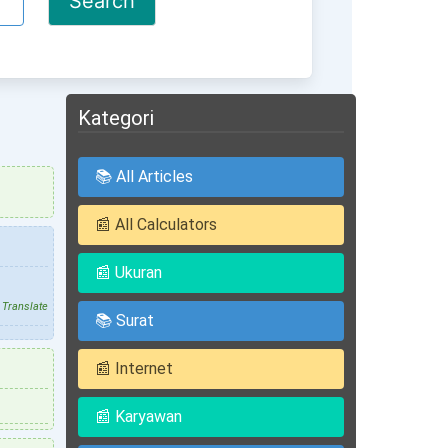
Kategori
📚 All Articles
📰 All Calculators
📰 Ukuran
Translate
📚 Surat
📰 Internet
📰 Karyawan