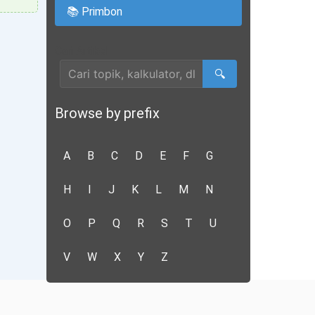
📚 Primbon
Cari Artikel
🔍
Browse by prefix
A
B
C
D
E
F
G
H
I
J
K
L
M
N
O
P
Q
R
S
T
U
V
W
X
Y
Z