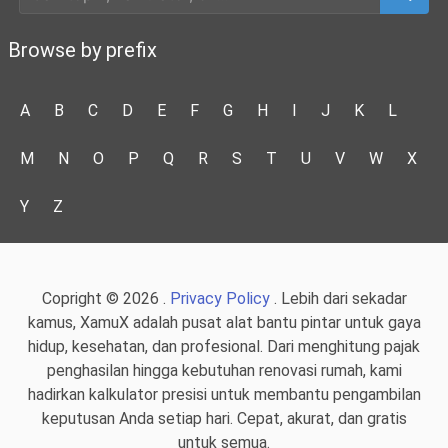
Browse by prefix
A
B
C
D
E
F
G
H
I
J
K
L
M
N
O
P
Q
R
S
T
U
V
W
X
Y
Z
Copright © 2026 .
Privacy Policy
. Lebih dari sekadar
kamus, XamuX adalah pusat alat bantu pintar untuk gaya
hidup, kesehatan, dan profesional. Dari menghitung pajak
penghasilan hingga kebutuhan renovasi rumah, kami
hadirkan kalkulator presisi untuk membantu pengambilan
keputusan Anda setiap hari. Cepat, akurat, dan gratis
untuk semua.