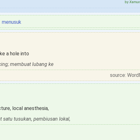
by
Xamux 
menusuk
ke a hole into
ing; membuat lubang ke
source: Word
ture, local anesthesia,
t satu tusukan, pembiusan lokal,