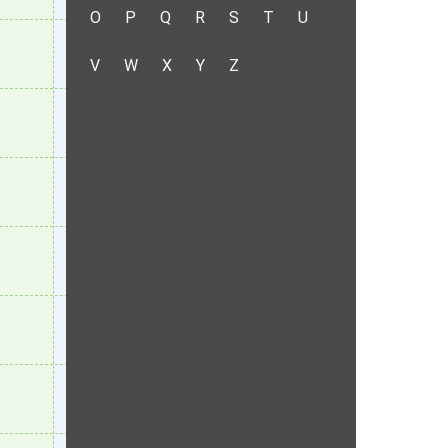
O
P
Q
R
S
T
U
V
W
X
Y
Z