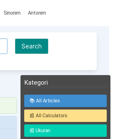
Sinonim
Antonim
Kategori
📚 All Articles
📰 All Calculators
📰 Ukuran