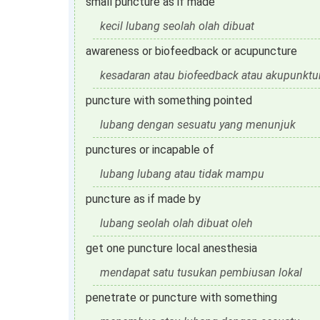
small puncture as if made
kecil lubang seolah olah dibuat
awareness or biofeedback or acupuncture
kesadaran atau biofeedback atau akupunktu
puncture with something pointed
lubang dengan sesuatu yang menunjuk
punctures or incapable of
lubang lubang atau tidak mampu
puncture as if made by
lubang seolah olah dibuat oleh
get one puncture local anesthesia
mendapat satu tusukan pembiusan lokal
penetrate or puncture with something