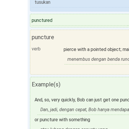
tusukan
punctured
puncture
verb
pierce with a pointed object; ma
menembus dengan benda runc
Example(s)
And, so, very quickly, Bob can just get one punc
Dan, jadi, dengan cepat, Bob hanya mendapa
or puncture with something