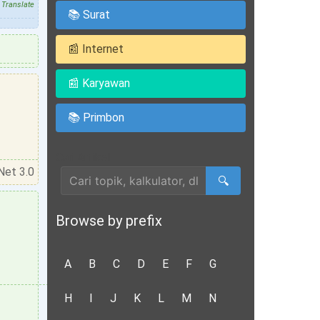
Translate
📚 Surat
📰 Internet
📰 Karyawan
📚 Primbon
Cari Artikel
Net 3.0
🔍
Browse by prefix
A
B
C
D
E
F
G
H
I
J
K
L
M
N