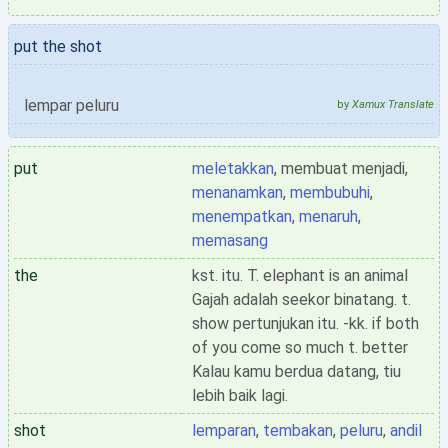
put the shot
lempar peluru
by
Xamux Translate
put
meletakkan
, membuat menjadi,
menanamkan
,
membubuhi
,
menempatkan
,
menaruh
,
memasang
the
kst. itu. T. elephant is an animal
Gajah adalah seekor binatang. t.
show pertunjukan itu. -kk. if both
of you come so much t. better
Kalau kamu berdua datang, tiu
lebih baik lagi.
shot
lemparan
,
tembakan
,
peluru
,
andil