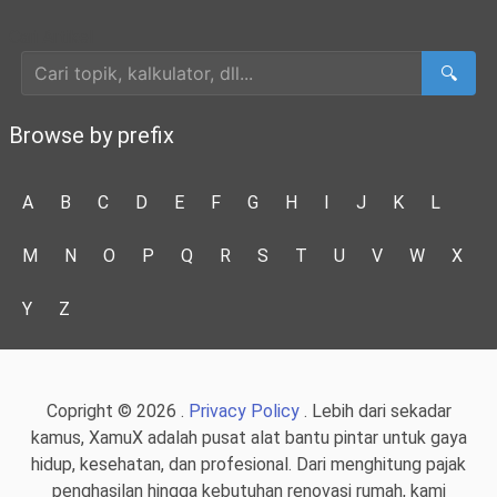
Cari Artikel
🔍
Browse by prefix
A
B
C
D
E
F
G
H
I
J
K
L
M
N
O
P
Q
R
S
T
U
V
W
X
Y
Z
Copright © 2026 .
Privacy Policy
. Lebih dari sekadar
kamus, XamuX adalah pusat alat bantu pintar untuk gaya
hidup, kesehatan, dan profesional. Dari menghitung pajak
penghasilan hingga kebutuhan renovasi rumah, kami