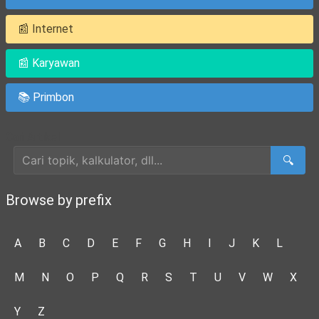
📰 Internet
📰 Karyawan
📚 Primbon
Cari Artikel
🔍
Browse by prefix
A
B
C
D
E
F
G
H
I
J
K
L
M
N
O
P
Q
R
S
T
U
V
W
X
Y
Z