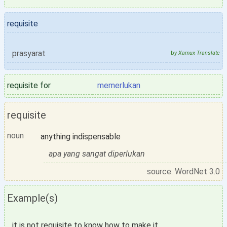
requisite
prasyarat
by
Xamux Translate
requisite for
memerlukan
requisite
noun
anything indispensable
apa yang sangat diperlukan
source: WordNet 3.0
Example(s)
it is not requisite to know how to make it.