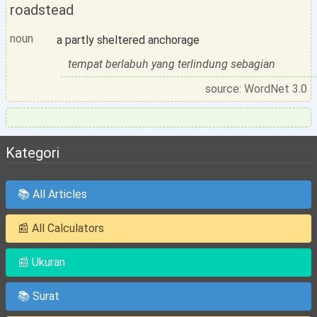
roadstead
noun
a partly sheltered anchorage
tempat berlabuh yang terlindung sebagian
source: WordNet 3.0
Kategori
📚 All Articles
📰 All Calculators
📰 Ukuran
📚 Surat