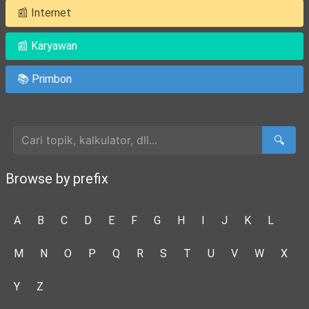
📰 Internet
📰 Karyawan
📚 Primbon
Cari Artikel
🔍
Browse by prefix
A
B
C
D
E
F
G
H
I
J
K
L
M
N
O
P
Q
R
S
T
U
V
W
X
Y
Z