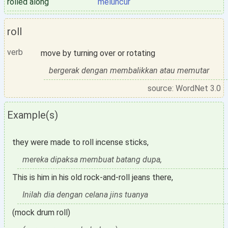
rolled along
meluncur
roll
verb
move by turning over or rotating
bergerak dengan membalikkan atau memutar
source: WordNet 3.0
Example(s)
they were made to roll incense sticks,
mereka dipaksa membuat batang dupa,
This is him in his old rock-and-roll jeans there,
Inilah dia dengan celana jins tuanya
(mock drum roll)