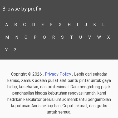
Browse by prefix
A
B
C
D
E
F
G
H
I
J
K
L
M
N
O
P
Q
R
S
T
U
V
W
X
Y
Z
Copright © 2026 .
Privacy Policy
. Lebih dari sekadar
kamus, XamuX adalah pusat alat bantu pintar untuk gaya
hidup, kesehatan, dan profesional. Dari menghitung pajak
penghasilan hingga kebutuhan renovasi rumah, kami
hadirkan kalkulator presisi untuk membantu pengambilan
keputusan Anda setiap hari. Cepat, akurat, dan gratis
untuk semua.