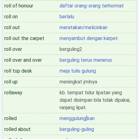
roll of honour
daftar orang-orang terhormat
roll on
berlalu
roll out
meratakan/melicinkan
roll out the carpet
menyambut dengan karpet
roll over
berguling2
roll over and over
berguling terus menerus
roll top desk
meja tulis gulung
roll up
meningkat jmlnya
rollaway
kb. tempat tidur lipatan yang
dapat disimpan bila tidak dipakai,
ranjang lipat.
rolled
menggulung[kan
rolled about
berguling-guling