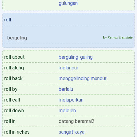
gulungan
roll
berguling
by
Xamux Translate
roll about
berguling-guling
roll along
meluncur
roll back
menggelinding mundur
roll by
berlalu
roll call
melaporkan
roll down
meleleh
roll in
datang beramai2
roll in riches
sangat kaya