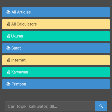
📚 All Articles
📰 All Calculators
📰 Ukuran
📚 Surat
📰 Internet
📰 Karyawan
📚 Primbon
Cari Artikel
🔍