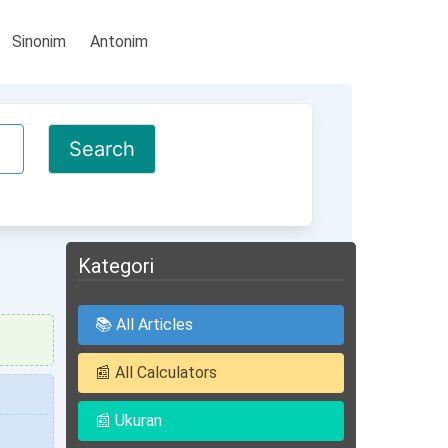
Sinonim
Antonim
Kategori
📚 All Articles
📰 All Calculators
📰 Ukuran