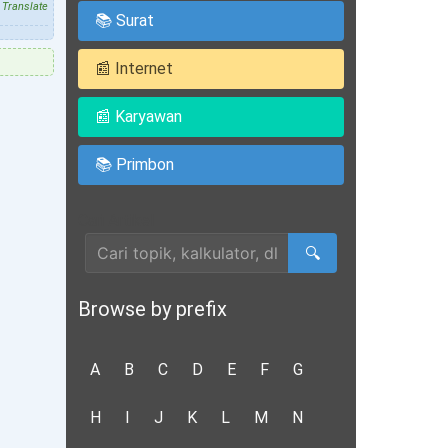
Translate
📚 Surat
📰 Internet
📰 Karyawan
📚 Primbon
Cari Artikel
🔍
Browse by prefix
A
B
C
D
E
F
G
H
I
J
K
L
M
N